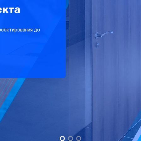
екта
роектирования до