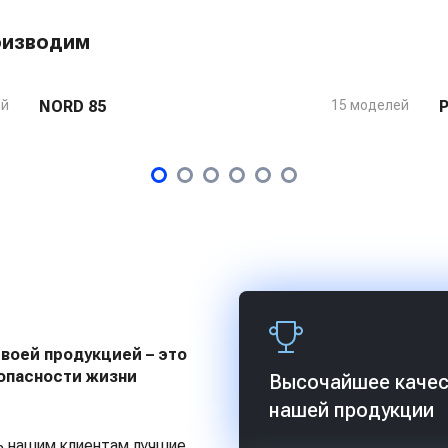
оизводим
ей
NORD 85
15 моделей
своей продукцией – это
опасности жизни
Высочайшее каче
нашей продукции
ь нашим клиентам лучшие