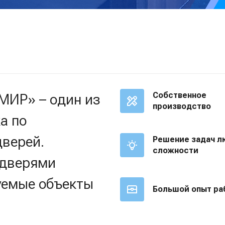
МИР» – один из
Собственное
производство
а по
дверей.
Решение задач л
сложности
 дверями
уемые объекты
Большой опыт ра